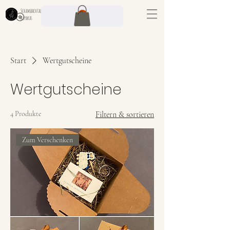
Schambachtal
Alpakas
Start
Wertgutscheine
Wertgutscheine
4 Produkte
Filtern & sortieren
Zum Verschenken