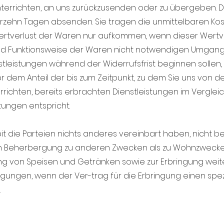
errichten, an uns zurückzusenden oder zu übergeben. Die 
ierzehn Tagen absenden. Sie tragen die unmittelbaren K
rtverlust der Waren nur aufkommen, wenn dieser Wertver
d Funktionsweise der Waren nicht notwendigen Umgang mi
stleistungen während der Widerrufsfrist beginnen sollen,
 dem Anteil der bis zum Zeitpunkt, zu dem Sie uns von 
terrichten, bereits erbrachten Dienstleistungen im Verg
ungen entspricht.
t die Parteien nichts anderes vereinbart haben, nicht b
hen Beherbergung zu anderen Zwecken als zu Wohnzwecke
ng von Speisen und Getränken sowie zur Erbringung weite
ungen, wenn der Ver-trag für die Erbringung einen spez
.