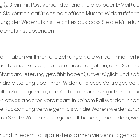
 (z. B. ein mit Post versandter Brief, Telefax oder E-Mail) ü
en. Sie können dafür das beigefügte Muster-Widerrufsfo
ung der Widerrufsfrist reicht es aus, dass Sie die Mittei
derrufsfrist absenden.
n, haben wir Ihnen alle Zahlungen, die wir von Ihnen erha
sätzlichen Kosten, die sich daraus ergeben, dass Sie ein
Standardlieferung gewählt haben), unverzüglich und sp
ie Mitteilung über Ihren Widerruf dieses Vertrages bei 
be Zahlungsmittel, das Sie bei der ursprünglichen Transa
ch etwas anderes vereinbart; in keinem Fall werden Ihn
e Rückzahlung verweigern, bis wir die Waren wieder zurü
s Sie die Waren zurückgesandt haben, je nachdem, welch
 und in jedem Fall spätestens binnen vierzehn Tagen ab