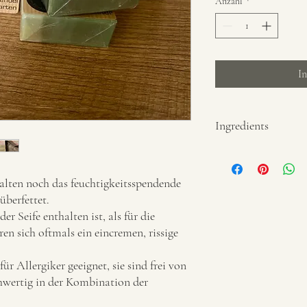
Anzahl
*
I
Ingredients
Aqua, Cococs nucifera oil
guineensis oil, Sodium 
halten noch das feuchtigkeitsspendende
seed oil, Sodium chlorid
überfettet.
acid, Linalool.....
er Seife enthalten ist, als für die
en sich oftmals ein eincremen, rissige
ür Allergiker geeignet, sie sind frei von
hwertig in der Kombination der